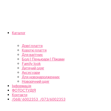
Каталог
Довгі плаття
Короткі плаття
Для вагітних
Боді | Пеньюари | Піжами
Family look
Дитячий одяг
Аксесуари
Для новонародженних
Новорічний одяг
Інформація
ФОТОСТУДІЯ
Контакти
/068/ 6002353 /073/6002353