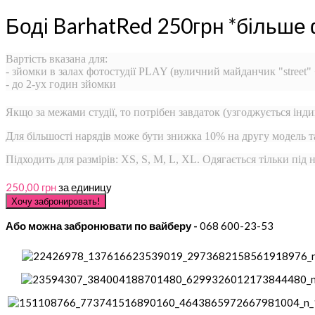
Боді BarhatRed 250грн *більше
Вартість вказана для:
- зйомки в залах фотостудії PLAY (вуличний майданчик "street"
- до 2-ух годин зйомки
Якщо за межами студії, то потрібен завдаток (узгоджується інди
Для більшості нарядів може бути знижка 10% на другу модель 
Підходить для размірів: XS, S, M, L, XL. Одягається тільки під
250,00 грн
за единицу
Або можна забронювати по вайберу -
068 600-23-53