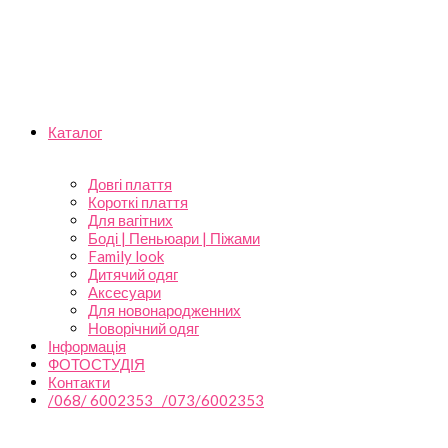
Каталог
Довгі плаття
Короткі плаття
Для вагітних
Боді | Пеньюари | Піжами
Family look
Дитячий одяг
Аксесуари
Для новонародженних
Новорічний одяг
Інформація
ФОТОСТУДІЯ
Контакти
/068/ 6002353 /073/6002353