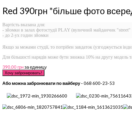
Red 390грн *більше фото всере
Вартість вказана для:
- зйомки в залах фотостудії PLAY (вуличний майданчик "street"
- до 2-ух годин зйомки
Якщо за межами студії, то потрібен завдаток (узгоджується інди
Для більшості нарядів може бути знижка 10% на другу модель т
390,00 грн
за единицу
Або можна забронювати по вайберу -
068 600-23-53