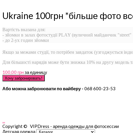
Ukraine 100грн *більше фото вс
Вартість вказана для:
- зйомки в залах фотостудії PLAY (вуличний майданчик "street"
- до 2-ух годин зйомки
Якщо за межами студії, то потрібен завдаток (узгоджується інди
Для більшості нарядів може бути знижка 10% на другу модель та
100,00 грн
за единицу
Або можна забронювати по вайберу -
068 600-23-53
...
Copyright © VIPDress - аренда одежды для фотосессии
Детская одежда