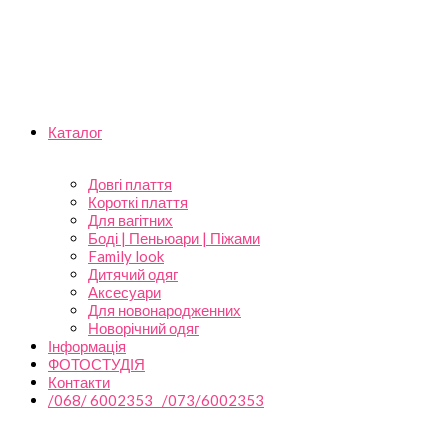
Каталог
Довгі плаття
Короткі плаття
Для вагітних
Боді | Пеньюари | Піжами
Family look
Дитячий одяг
Аксесуари
Для новонародженних
Новорічний одяг
Інформація
ФОТОСТУДІЯ
Контакти
/068/ 6002353 /073/6002353