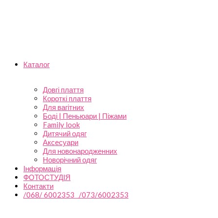
Каталог
Довгі плаття
Короткі плаття
Для вагітних
Боді | Пеньюари | Піжами
Family look
Дитячий одяг
Аксесуари
Для новонародженних
Новорічний одяг
Інформація
ФОТОСТУДІЯ
Контакти
/068/ 6002353 /073/6002353