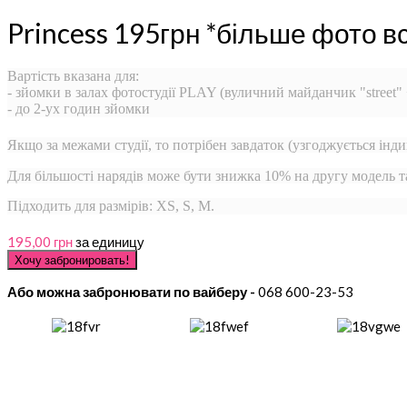
Princess 195грн *більше фото в
Вартість вказана для:
- зйомки в залах фотостудії PLAY (вуличний майданчик "street"
- до 2-ух годин зйомки
Якщо за межами студії, то потрібен завдаток (узгоджується інди
Для більшості нарядів може бути знижка 10% на другу модель 
Підходить для размірів: XS, S, M.
195,00 грн
за единицу
Або можна забронювати по вайберу -
068 600-23-53