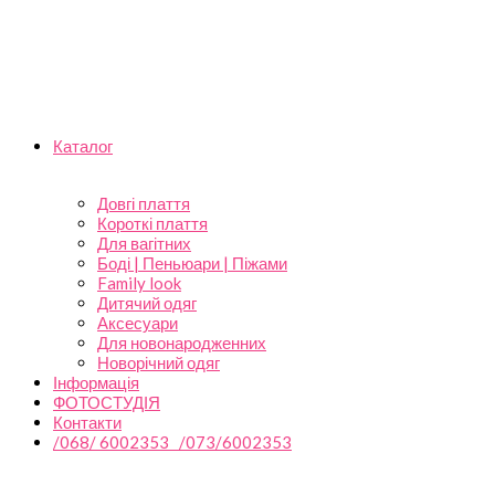
Каталог
Довгі плаття
Короткі плаття
Для вагітних
Боді | Пеньюари | Піжами
Family look
Дитячий одяг
Аксесуари
Для новонародженних
Новорічний одяг
Інформація
ФОТОСТУДІЯ
Контакти
/068/ 6002353 /073/6002353