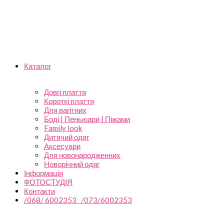
Каталог
Довгі плаття
Короткі плаття
Для вагітних
Боді | Пеньюари | Піжами
Family look
Дитячий одяг
Аксесуари
Для новонародженних
Новорічний одяг
Інформація
ФОТОСТУДІЯ
Контакти
/068/ 6002353 /073/6002353