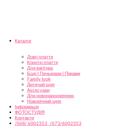
Каталог
Довгі плаття
Короткі плаття
Для вагітних
Боді | Пеньюари | Піжами
Family look
Дитячий одяг
Аксесуари
Для новонародженних
Новорічний одяг
Інформація
ФОТОСТУДІЯ
Контакти
/068/ 6002353 /073/6002353